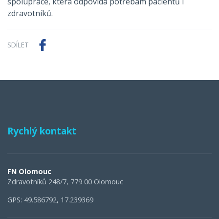
spolupráce, která odpovídá potřebám pacientů i
zdravotníků.
SDÍLET
Rychlý kontakt
FN Olomouc
Zdravotníků 248/7, 779 00 Olomouc
GPS: 49.586792, 17.239369