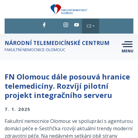
CZ
NÁRODNÍ TELEMEDICÍNSKÉ CENTRUM
FAKULTNÍ NEMOCNICE OLOMOUC
MENU
O NÁS
FN Olomouc dále posouvá hranice
PROBÍHAJÍCÍ
telemedicíny. Rozvíjí pilotní
REFERENCE
projekt integračního serveru
AKTUALITY
7. 1. 2025
KONTAKTNÍ INFORMACE
Fakultní nemocnice Olomouc ve spolupráci s agenturou
domácí péče e-Sestřička rozvíjí aktuální trendy moderní
zdravotní péče. Na nedávném setkání obě strany